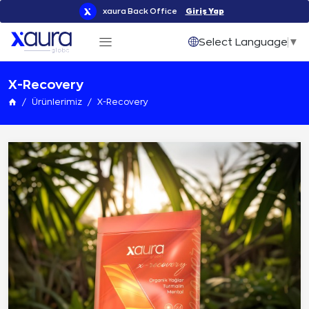
xaura Back Office
Giriş Yap
Select Language
▼
X-Recovery
Ürünlerimiz
X-Recovery