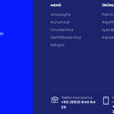
MENÜ
ÜRÜNL
Anasayfa
Patch
Kurumsal
Keyifl
Ürünlerimiz
İçecek
ik
Sertifikalarımız
Kişis
.
İletişim
Telefon Numaramız
+90 (850) 840 84
H
29