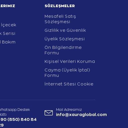
ERIMIZ
SÖZLEŞMELER
Mesafeli Satış
Sözleşmesi
i İçecek
Gizlilik ve Güvenlik
 Serisi
Üyelik Sözleşmesi
el Bakım
Ön Bilgilendirme
Formu
Kişisel Verileri Koruma
Cayma (Üyelik İptal)
Formu
İnternet Sitesi Cookie
Whatsapp Destek
Mail Adresimiz
attı
info@xauraglobal.com
+90 (850) 840 84
29