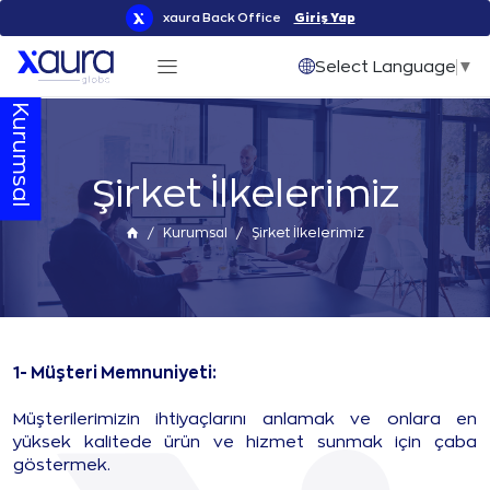
xaura Back Office
Giriş Yap
Select Language
▼
Kurumsal
Şirket İlkelerimiz
Kurumsal
Şirket İlkelerimiz
1- Müşteri Memnuniyeti:
Müşterilerimizin ihtiyaçlarını anlamak ve onlara en
yüksek kalitede ürün ve hizmet sunmak için çaba
göstermek.